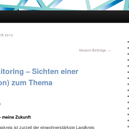
hseln
R 2013
Neuere Beiträge
→
toring – Sichten einer
ion) zum Thema
3
– meine Zukunft
skreis ist zurzeit der einwohnerstärkste Landkreis