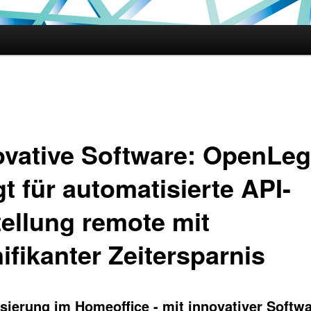
hseln
ovative Software: OpenLe
t für automatisierte API-
tellung remote mit
ifikanter Zeitersparnis
isierung im Homeoffice - mit innovativer Softw