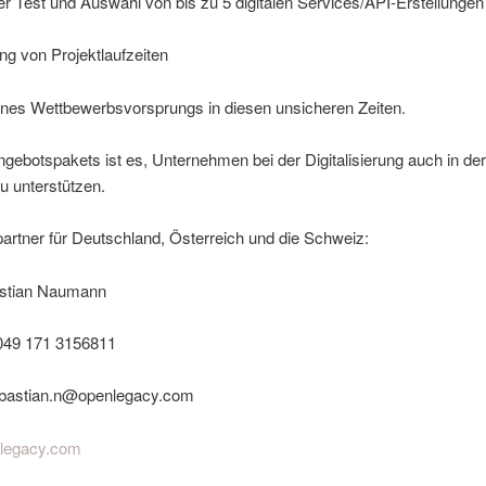
r Test und Auswahl von bis zu 5 digitalen Services/API-Erstellungen
g von Projektlaufzeiten
ines Wettbewerbsvorsprungs in diesen unsicheren Zeiten.
ngebotspakets ist es, Unternehmen bei der Digitalisierung auch in der
zu unterstützen.
rtner für Deutschland, Österreich und die Schweiz:
stian Naumann
0049 171 3156811
ebastian.n@openlegacy.com
legacy.com