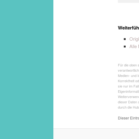
Weiterfüh
Orig
Alle
Für die oben 
verantwortlic
Medien- und I
Korrektheit o
sie nur im Fal
Eigeninformati
Weiterverwen
dieser Daten 
durch die Hub
Dieser Eintr