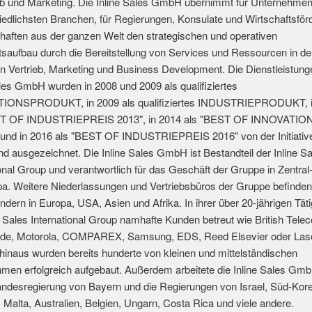
ieb und Marketing. Die Inline Sales GmbH übernimmt für Unternehmen
iedlichsten Branchen, für Regierungen, Konsulate und Wirtschaftsför
haften aus der ganzen Welt den strategischen und operativen
saufbau durch die Bereitstellung von Services und Ressourcen in d
n Vertrieb, Marketing und Business Development. Die Dienstleistung
ales GmbH wurden in 2008 und 2009 als qualifiziertes
IONSPRODUKT, in 2009 als qualifiziertes INDUSTRIEPRODUKT, i
ST OF INDUSTRIEPREIS 2013", in 2014 als "BEST OF INNOVATI
 und in 2016 als "BEST OF INDUSTRIEPREIS 2016" von der Initiativ
and ausgezeichnet. Die Inline Sales GmbH ist Bestandteil der Inline S
ional Group und verantwortlich für das Geschäft der Gruppe in Zentral
a. Weitere Niederlassungen und Vertriebsbüros der Gruppe befinden 
ndern in Europa, USA, Asien und Afrika. In ihrer über 20-jährigen Täti
ne Sales International Group namhafte Kunden betreut wie British Tele
nde, Motorola, COMPAREX, Samsung, EDS, Reed Elsevier oder Lase
hinaus wurden bereits hunderte von kleinen und mittelständischen
men erfolgreich aufgebaut. Außerdem arbeitete die Inline Sales Gmb
Landesregierung von Bayern und die Regierungen von Israel, Süd-Kor
, Malta, Australien, Belgien, Ungarn, Costa Rica und viele andere.