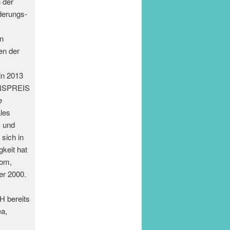
 der
derungs-
en
en der
n 2013
ONSPREIS
e
ales
- und
sich in
gkeit hat
com,
r 2000.
H bereits
ea,