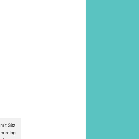
it Sitz
sourcing