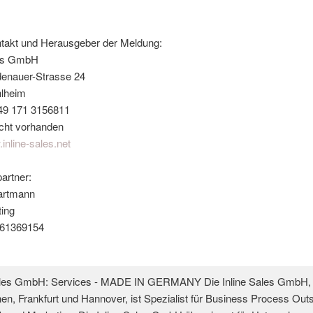
takt und Herausgeber der Meldung:
les GmbH
enauer-Strasse 24
lheim
+49 171 3156811
icht vorhanden
.inline-sales.net
artner:
Hartmann
ing
 61369154
ales GmbH: Services - MADE IN GERMANY Die Inline Sales GmbH, m
en, Frankfurt und Hannover, ist Spezialist für Business Process Out