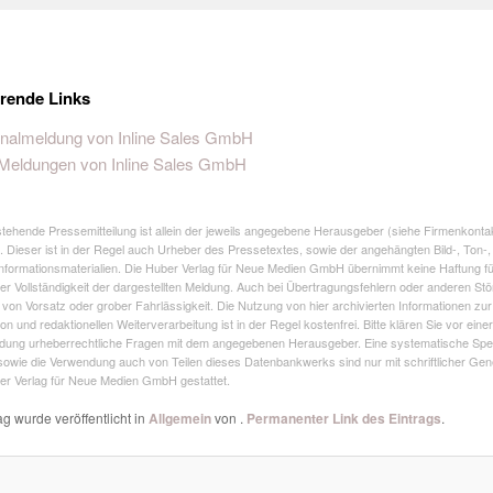
rende Links
inalmeldung von Inline Sales GmbH
 Meldungen von Inline Sales GmbH
stehende Pressemitteilung ist allein der jeweils angegebene Herausgeber (siehe Firmenkonta
h. Dieser ist in der Regel auch Urheber des Pressetextes, sowie der angehängten Bild-, Ton-,
nformationsmaterialien. Die Huber Verlag für Neue Medien GmbH übernimmt keine Haftung fü
der Vollständigkeit der dargestellten Meldung. Auch bei Übertragungsfehlern oder anderen Stö
l von Vorsatz oder grober Fahrlässigkeit. Die Nutzung von hier archivierten Informationen zur
on und redaktionellen Weiterverarbeitung ist in der Regel kostenfrei. Bitte klären Sie vor einer
dung urheberrechtliche Fragen mit dem angegebenen Herausgeber. Eine systematische Spe
sowie die Verwendung auch von Teilen dieses Datenbankwerks sind nur mit schriftlicher Ge
er Verlag für Neue Medien GmbH gestattet.
ag wurde veröffentlicht in
Allgemein
von
.
Permanenter Link des Eintrags
.