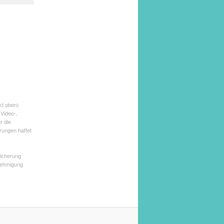
kt oben)
 Video-,
r die
rungen haftet
icherung
nehmigung