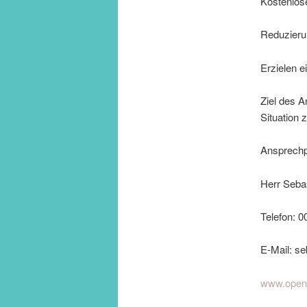
Kostenlose
Reduzierun
Erzielen e
Ziel des A
Situation 
Ansprechpa
Herr Seba
Telefon: 
E-Mail: s
www.open