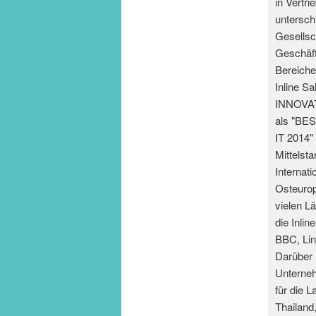
in Vertr
untersch
Gesellsc
Geschäft
Bereiche
Inline S
INNOVAT
als "BE
IT 2014"
Mittelst
Internat
Osteurop
vielen Lä
die Inli
BBC, Li
Darüber 
Unterneh
für die 
Thailand