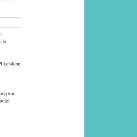
-
 in
PI-Leistung
rung von
setzt