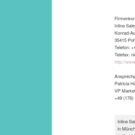
Firmenkon
Inline Sa
Konrad-Ad
35415 Poh
Telefon: 
Telefax: n
http://www
Ansprechp
Patricia 
VP Market
+49 (176)
Inline S
in Münch