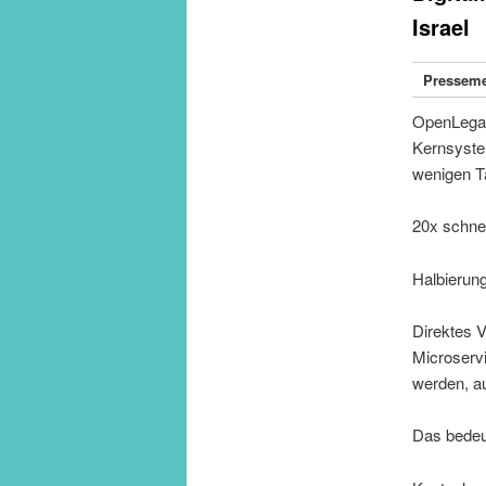
Israel
Presseme
OpenLegac
Kernsystem
wenigen T
20x schnel
Halbierung
Direktes 
Microservi
werden, au
Das bedeu